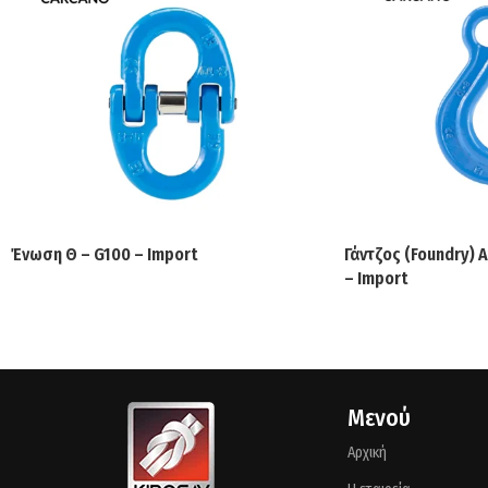
Ένωση Θ – G100 – Import
Γάντζος (Foundry) Α
– Import
Μενού
Αρχική