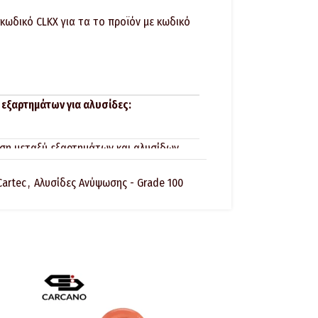
κωδικό CLKX για τα το προϊόν με κωδικό
 εξαρτημάτων για αλυσίδες:
ηση μεταξύ εξαρτημάτων και αλυσίδων
ην ανυψωτική τους ικανότητα.
Cartec
,
Αλυσίδες Ανύψωσης - Grade 100
ότι το ανυψωτικό εξάρτημα δεν φέρει
σης, ρωγμών, ή φανερών παραμορφώσεων,
άζονται ξεκάθαρα και όλα τα
θεί σωστά.
ιλαμβάνουν αυτά που εφάπτονται σε