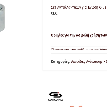
Σετ Ανταλλακτικών για Ένωση Θ με 
CLX
.
Οδηγίες για την ασφαλή χρήση των
Έλεγχος για την ορθή συναρμολόγ
όσο αναφορά τις διαστάσεις και τ
Κατηγορίες:
Αλυσίδες Ανύψωσης - 
Πριν από κάθε χρήση, βεβαιωθείτε 
ελαττώματα λόγο φθοράς, διάβρω
οι ανάγλυφες πληροφορίες να διαβ
υποεξαρτήματα να έχουν τοποθετη
Τα εξαρτήματα ανύψωσης, που περ