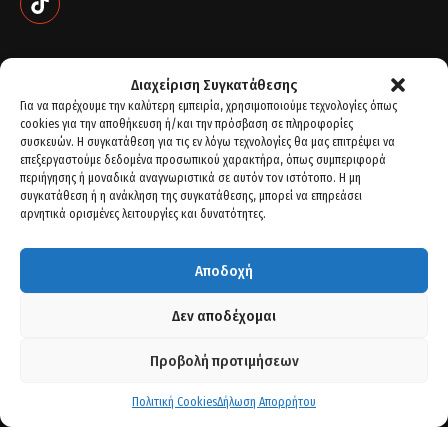
Διαχείριση Συγκατάθεσης
Για να παρέχουμε την καλύτερη εμπειρία, χρησιμοποιούμε τεχνολογίες όπως
cookies για την αποθήκευση ή/και την πρόσβαση σε πληροφορίες
συσκευών. Η συγκατάθεση για τις εν λόγω τεχνολογίες θα μας επιτρέψει να
επεξεργαστούμε δεδομένα προσωπικού χαρακτήρα, όπως συμπεριφορά
περιήγησης ή μοναδικά αναγνωριστικά σε αυτόν τον ιστότοπο. Η μη
συγκατάθεση ή η ανάκληση της συγκατάθεσης, μπορεί να επηρεάσει
αρνητικά ορισμένες λειτουργίες και δυνατότητες.
Αποδοχή
Δεν αποδέχομαι
Στοιχεία Επικοινωνίας
Αγίου Πέτρου 21- Κληροτεμάχιο 77, 56429. Θεσ/νίκη
Προβολή προτιμήσεων
+30 2310 68 06 92
Πολιτική Cookies
Δήλωση Απορρήτου
+30 2311 82 01 00
+30 6983929924