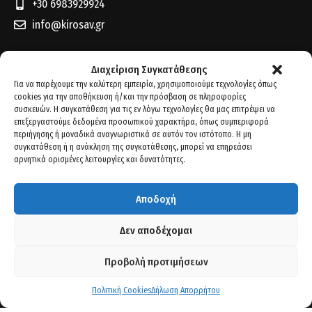
+30 6983929924
info@kirosav.gr
Διαχείριση Συγκατάθεσης
Για να παρέχουμε την καλύτερη εμπειρία, χρησιμοποιούμε τεχνολογίες όπως
cookies για την αποθήκευση ή/και την πρόσβαση σε πληροφορίες
συσκευών. Η συγκατάθεση για τις εν λόγω τεχνολογίες θα μας επιτρέψει να
επεξεργαστούμε δεδομένα προσωπικού χαρακτήρα, όπως συμπεριφορά
περιήγησης ή μοναδικά αναγνωριστικά σε αυτόν τον ιστότοπο. Η μη
συγκατάθεση ή η ανάκληση της συγκατάθεσης, μπορεί να επηρεάσει
αρνητικά ορισμένες λειτουργίες και δυνατότητες.
Αποδοχή
Δεν αποδέχομαι
Προβολή προτιμήσεων
Πολιτική Cookies
Δήλωση Απορρήτου
2021 -
DIGITAL
MEDIA
//
DIGITAL MEDIA STUDIO