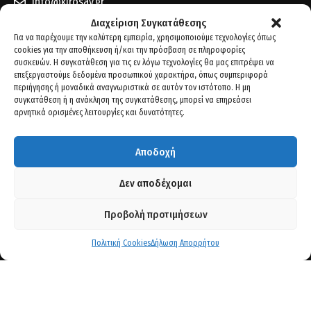
info@kirosav.gr
Διαχείριση Συγκατάθεσης
Για να παρέχουμε την καλύτερη εμπειρία, χρησιμοποιούμε τεχνολογίες όπως
cookies για την αποθήκευση ή/και την πρόσβαση σε πληροφορίες
συσκευών. Η συγκατάθεση για τις εν λόγω τεχνολογίες θα μας επιτρέψει να
επεξεργαστούμε δεδομένα προσωπικού χαρακτήρα, όπως συμπεριφορά
περιήγησης ή μοναδικά αναγνωριστικά σε αυτόν τον ιστότοπο. Η μη
συγκατάθεση ή η ανάκληση της συγκατάθεσης, μπορεί να επηρεάσει
αρνητικά ορισμένες λειτουργίες και δυνατότητες.
Αποδοχή
Δεν αποδέχομαι
Προβολή προτιμήσεων
Πολιτική Cookies
Δήλωση Απορρήτου
2021 -
DIGITAL
MEDIA
//
DIGITAL MEDIA STUDIO