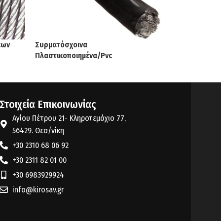
εων
Συρματόσχοινα
Πλαστικοποιημένα/Pvc
Στοιχεία Επικοινωνίας
Αγίου Πέτρου 21- Κληροτεμάχιο 77,
56429. Θεσ/νίκη
+30 2310 68 06 92
+30 2311 82 01 00
+30 6983929924
info@kirosav.gr