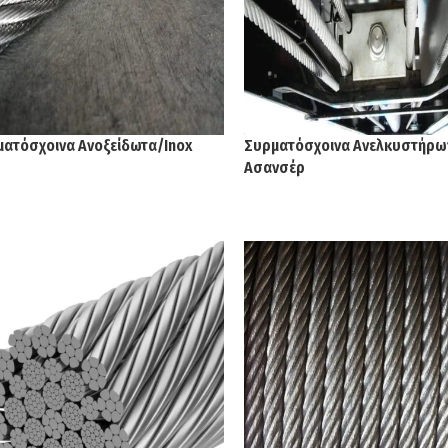
ματόσχοινα Ανοξείδωτα/Inox
Συρματόσχοινα Ανελκυστήρω
Ασανσέρ