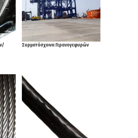
ν/
Συρματόσχοινα Γερανογεφυρών