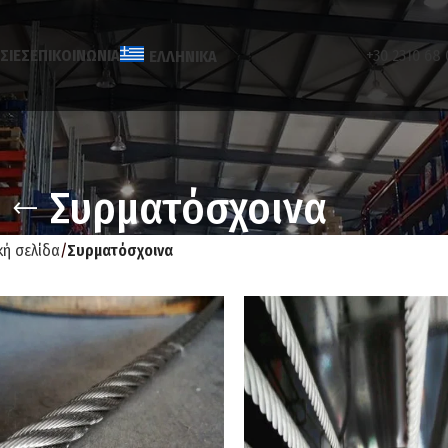
ΣΊΕΣ
ΕΠΙΚΟΙΝΩΝΊΑ
+30 2310 68 
ΕΛΛΗΝΙΚΆ
Συρματόσχοινα
κή σελίδα
Συρματόσχοινα