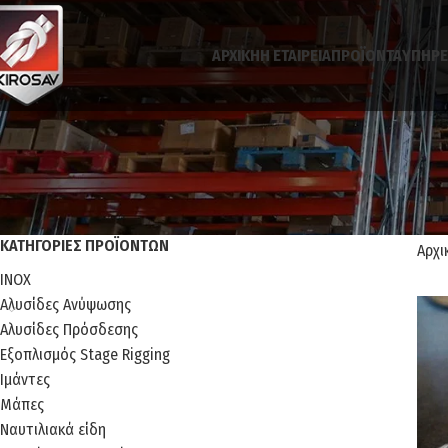
ΑΡΧΙΚΉ
H ΕΤΑΙΡΕΊΑ
ΠΡΟΪΌΝΤΑ
ΥΠΗΡΕ
ΚΑΤΗΓΟΡΊΕΣ ΠΡΟΪΌΝΤΩΝ
Αρχι
INOX
Αλυσίδες Ανύψωσης
Αλυσίδες Πρόσδεσης
Εξοπλισμός Stage Rigging
Ιμάντες
Μάπες
Ναυτιλιακά είδη