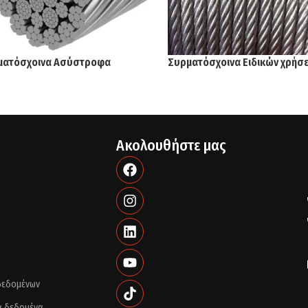
ματόσχοινα Ασύστροφα
Συρματόσχοινα Ειδικών χρήσ
Ακολουθήστε μας
 δεδομένων
ά δεδομένα