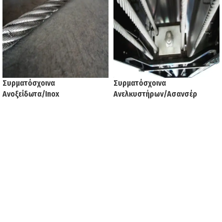
Συρματόσχοινα
Συρματόσχοινα
Ανοξείδωτα/Inox
Ανελκυστήρων/Ασανσέρ