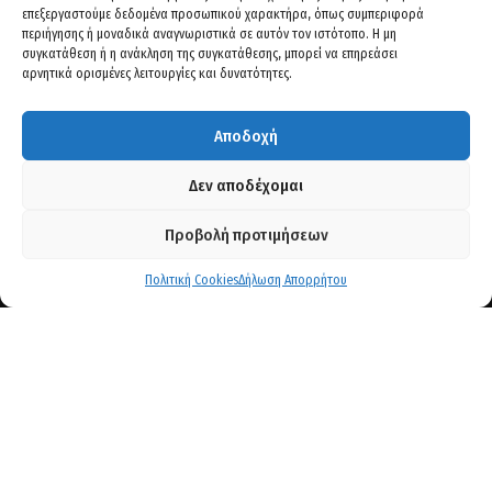
επεξεργαστούμε δεδομένα προσωπικού χαρακτήρα, όπως συμπεριφορά
περιήγησης ή μοναδικά αναγνωριστικά σε αυτόν τον ιστότοπο. Η μη
συγκατάθεση ή η ανάκληση της συγκατάθεσης, μπορεί να επηρεάσει
αρνητικά ορισμένες λειτουργίες και δυνατότητες.
Αποδοχή
Δεν αποδέχομαι
Στοιχεία Επικοινωνίας
Προβολή προτιμήσεων
Αγίου Πέτρου 21- Κληροτεμάχιο 77, 56429. Θεσ/νίκη
+30 2310 68 06 92
Πολιτική Cookies
Δήλωση Απορρήτου
+30 2311 82 01 00
+30 6983929924
info@kirosav.gr