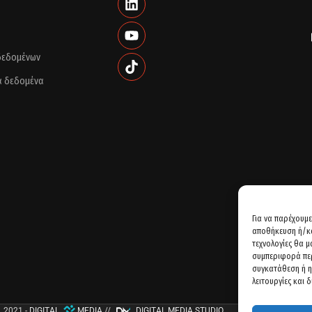
 δεδομένων
ά δεδομένα
Για να παρέχουμε
αποθήκευση ή/κα
τεχνολογίες θα 
συμπεριφορά περ
συγκατάθεση ή η
λειτουργίες και 
2021 -
DIGITAL
MEDIA
//
DIGITAL MEDIA STUDIO