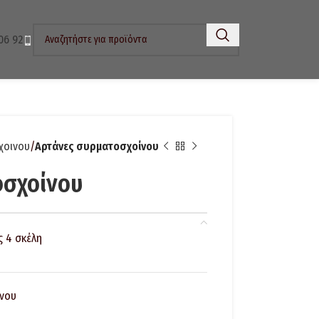
06 92
χοινου
Αρτάνες συρματoσχοίνου
oσχοίνου
ς 4 σκέλη
νου