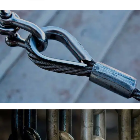
Συρματόσχοινα
Ναυτιλιακά Είδη