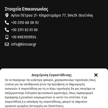
Στοιχεία Επικοινωνίας
Αγίου Πέτρου 21- Κληροτεμάχιο 77, 56429. Θεσ/νίκη
+30 2310 68 06 92
+30 2311 82 01 00
+30 6983929924
info@kirosav.gr
Διαχείριση Συγκατάθεσης
Για να παρέχουμε την καλύτερη εμπειρία, χρησιμοποιούμε τεχνολογίες όπως
cookies για την αποθήκευση ή/και την πρόσβαση σε πληροφορίες
συσκευών. Η συγκατάθεση για τις εν λόγω τεχνολογίες θα μας επιτρέψει να
επεξεργαστούμε δεδομένα προσωπικού χαρακτήρα, όπως συμπεριφορά
περιήγησης ή μοναδικά αναγνωριστικά σε αυτόν τον ιστότοπο. Η μη
συγκατάθεση ή η ανάκληση της συγκατάθεσης, μπορεί να επηρεάσει
αρνητικά ορισμένες λειτουργίες και δυνατότητες.