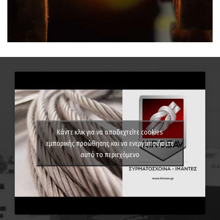
οποιοδήποτε προϊόν κατασκευάζεται στην εταιρεία
μας συνοδεύεται...
Κοπή - Ανόπτηση & Συρρίκνωση
συρματόσχοινου
Για την καλύτερη εξυπηρέτηση των πιο απαιτητικών
πελατών, στο χώρο παραγωγής έχει πάρει τη θέση
του...
Κάντε κλικ για να αποδεχτείτε cookies
εμπορικής προώθησης και να ενεργοποιήσετε
αυτό το περιεχόμενο