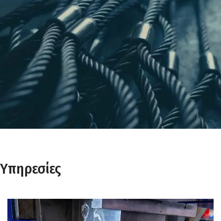
Πρόσδεσης
Σαμπάνια Συρματόσχοινου
Υπηρεσίες