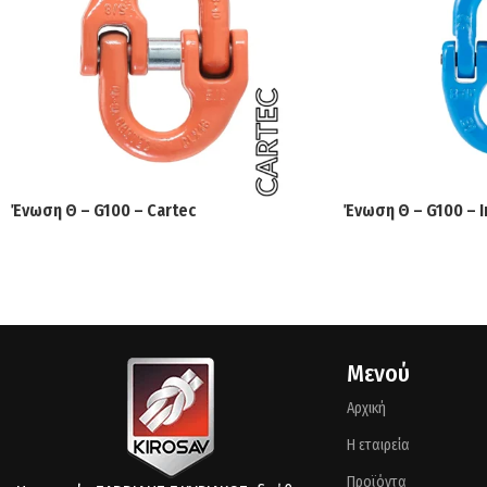
Ένωση Θ – G100 – Cartec
Ένωση Θ – G100 – 
Μενού
Αρχική
Η εταιρεία
Προϊόντα