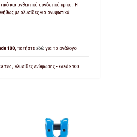
τικό και ανθεκτικό συνδετικό κρίκο. Η
υνήθως με αλυσίδες για ανυψωτικά
ade 100
, πατήστε
εδώ
για το ανάλογο
Cartec
,
Αλυσίδες Ανύψωσης - Grade 100
 εξαρτημάτων για αλυσίδες:
ηση μεταξύ εξαρτημάτων και αλυσίδων
ην ανυψωτική τους ικανότητα.
ότι το ανυψωτικό εξάρτημα δεν φέρει
σης, ρωγμών, ή φανερών παραμορφώσεων,