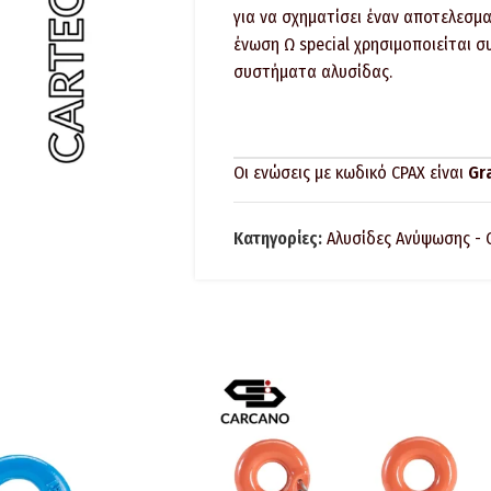
για να σχηματίσει έναν αποτελεσμα
ένωση Ω special χρησιμοποιείται σ
συστήματα αλυσίδας.
Οι ενώσεις με κωδικό CPAX είναι
Gr
προϊόν σε
Grade 80
.
Κατηγορίες:
Αλυσίδες Ανύψωσης - 
Οδηγίες για την ασφαλή χρήση των
Έλεγχος για την ορθή συναρμολόγ
όσο αναφορά τις διαστάσεις και τ
Πριν από κάθε χρήση, βεβαιωθείτε 
ελαττώματα λόγο φθοράς, διάβρω