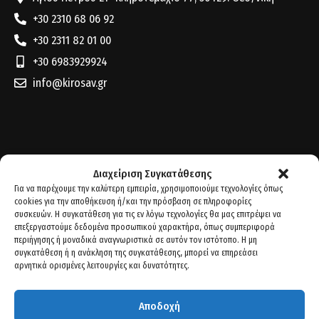
+30 2310 68 06 92
+30 2311 82 01 00
+30 6983929924
info@kirosav.gr
Διαχείριση Συγκατάθεσης
Για να παρέχουμε την καλύτερη εμπειρία, χρησιμοποιούμε τεχνολογίες όπως
cookies για την αποθήκευση ή/και την πρόσβαση σε πληροφορίες
συσκευών. Η συγκατάθεση για τις εν λόγω τεχνολογίες θα μας επιτρέψει να
επεξεργαστούμε δεδομένα προσωπικού χαρακτήρα, όπως συμπεριφορά
περιήγησης ή μοναδικά αναγνωριστικά σε αυτόν τον ιστότοπο. Η μη
συγκατάθεση ή η ανάκληση της συγκατάθεσης, μπορεί να επηρεάσει
αρνητικά ορισμένες λειτουργίες και δυνατότητες.
Αποδοχή