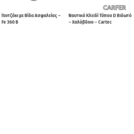
Γαντζάκι με Βίδα Ασφαλείας –
Ναυτικό Κλειδί Τύπου D Βιδωτό
Fe 360 B
– Χαλύβδινο – Cartec