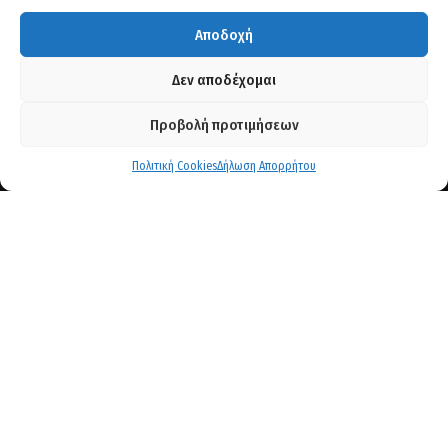
Αποδοχή
Δεν αποδέχομαι
Προβολή προτιμήσεων
Στοιχεία Επικοινωνίας
Πολιτική Cookies
Δήλωση Απορρήτου
Αγίου Πέτρου 21- Κληροτεμάχιο 77, 56429. Θεσ/νίκη
+30 2310 68 06 92
+30 2311 82 01 00
+30 6983929924
info@kirosav.gr