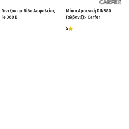
Γαντζάκι με Βίδα Ασφαλείας –
Μάπα Αρσενική DIN580 –
Fe 360 B
Γαλβανιζέ- Carfer
5