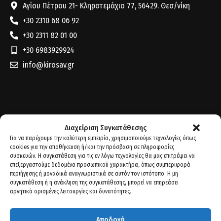
Αγίου Πέτρου 21- Κληροτεμάχιο 77, 56429. Θεσ/νίκη
+30 2310 68 06 92
+30 2311 82 01 00
+30 6983929924
info@kirosav.gr
Διαχείριση Συγκατάθεσης
Για να παρέχουμε την καλύτερη εμπειρία, χρησιμοποιούμε τεχνολογίες όπως
cookies για την αποθήκευση ή/και την πρόσβαση σε πληροφορίες
συσκευών. Η συγκατάθεση για τις εν λόγω τεχνολογίες θα μας επιτρέψει να
επεξεργαστούμε δεδομένα προσωπικού χαρακτήρα, όπως συμπεριφορά
περιήγησης ή μοναδικά αναγνωριστικά σε αυτόν τον ιστότοπο. Η μη
συγκατάθεση ή η ανάκληση της συγκατάθεσης, μπορεί να επηρεάσει
αρνητικά ορισμένες λειτουργίες και δυνατότητες.
Αποδοχή