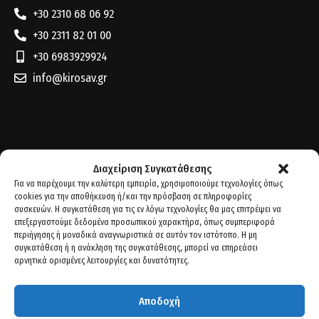
+30 2310 68 06 92
+30 2311 82 01 00
+30 6983929924
info@kirosav.gr
Διαχείριση Συγκατάθεσης
Για να παρέχουμε την καλύτερη εμπειρία, χρησιμοποιούμε τεχνολογίες όπως
cookies για την αποθήκευση ή/και την πρόσβαση σε πληροφορίες
συσκευών. Η συγκατάθεση για τις εν λόγω τεχνολογίες θα μας επιτρέψει να
επεξεργαστούμε δεδομένα προσωπικού χαρακτήρα, όπως συμπεριφορά
περιήγησης ή μοναδικά αναγνωριστικά σε αυτόν τον ιστότοπο. Η μη
συγκατάθεση ή η ανάκληση της συγκατάθεσης, μπορεί να επηρεάσει
αρνητικά ορισμένες λειτουργίες και δυνατότητες.
Αποδοχή