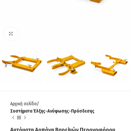
Click to enlarge
Αρχική σελίδα
Συστήματα Έλξης-Ανύψωσης-Πρόσδεσης
Αυτόματη Αρπάγη Βαρελιών Περονοφόρου