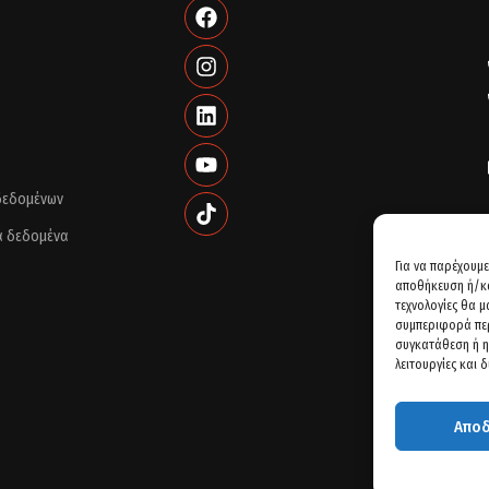
 δεδομένων
ά δεδομένα
Για να παρέχουμε
αποθήκευση ή/κα
τεχνολογίες θα 
συμπεριφορά περ
συγκατάθεση ή η
λειτουργίες και 
Απο