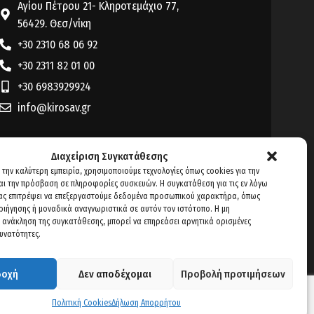
Αγίου Πέτρου 21- Κληροτεμάχιο 77,
56429. Θεσ/νίκη
+30 2310 68 06 92
+30 2311 82 01 00
+30 6983929924
info@kirosav.gr
Διαχείριση Συγκατάθεσης
 την καλύτερη εμπειρία, χρησιμοποιούμε τεχνολογίες όπως cookies για την
ι την πρόσβαση σε πληροφορίες συσκευών. Η συγκατάθεση για τις εν λόγω
μας επιτρέψει να επεξεργαστούμε δεδομένα προσωπικού χαρακτήρα, όπως
ιήγησης ή μοναδικά αναγνωριστικά σε αυτόν τον ιστότοπο. Η μη
 ανάκληση της συγκατάθεσης, μπορεί να επηρεάσει αρνητικά ορισμένες
δυνατότητες.
δοχή
Δεν αποδέχομαι
Προβολή προτιμήσεων
Πολιτική Cookies
Δήλωση Απορρήτου