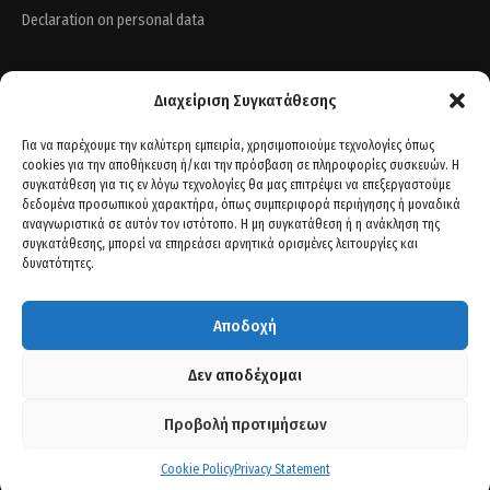
Declaration on personal data
Find Us
Διαχείριση Συγκατάθεσης
Για να παρέχουμε την καλύτερη εμπειρία, χρησιμοποιούμε τεχνολογίες όπως
cookies για την αποθήκευση ή/και την πρόσβαση σε πληροφορίες συσκευών. Η
συγκατάθεση για τις εν λόγω τεχνολογίες θα μας επιτρέψει να επεξεργαστούμε
δεδομένα προσωπικού χαρακτήρα, όπως συμπεριφορά περιήγησης ή μοναδικά
αναγνωριστικά σε αυτόν τον ιστότοπο. Η μη συγκατάθεση ή η ανάκληση της
συγκατάθεσης, μπορεί να επηρεάσει αρνητικά ορισμένες λειτουργίες και
δυνατότητες.
Αποδοχή
Contact info
Δεν αποδέχομαι
St. Peter's 21 - Plot 77, 56429. Thessaloniki
Προβολή προτιμήσεων
+30 2310 68 06 92
+30 2311 82 01 00
Cookie Policy
Privacy Statement