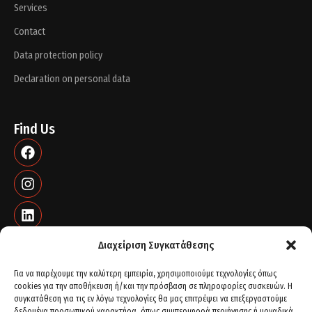
Services
Contact
Data protection policy
Declaration on personal data
Find Us
Διαχείριση Συγκατάθεσης
Για να παρέχουμε την καλύτερη εμπειρία, χρησιμοποιούμε τεχνολογίες όπως
cookies για την αποθήκευση ή/και την πρόσβαση σε πληροφορίες συσκευών. Η
Contact info
συγκατάθεση για τις εν λόγω τεχνολογίες θα μας επιτρέψει να επεξεργαστούμε
δεδομένα προσωπικού χαρακτήρα, όπως συμπεριφορά περιήγησης ή μοναδικά