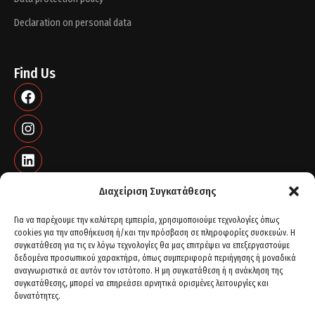
Declaration on personal data
Find Us
Διαχείριση Συγκατάθεσης
Για να παρέχουμε την καλύτερη εμπειρία, χρησιμοποιούμε τεχνολογίες όπως
cookies για την αποθήκευση ή/και την πρόσβαση σε πληροφορίες συσκευών. Η
Contact info
συγκατάθεση για τις εν λόγω τεχνολογίες θα μας επιτρέψει να επεξεργαστούμε
δεδομένα προσωπικού χαρακτήρα, όπως συμπεριφορά περιήγησης ή μοναδικά
St. Peter's 21 - Plot 77, 56429. Thessaloniki
αναγνωριστικά σε αυτόν τον ιστότοπο. Η μη συγκατάθεση ή η ανάκληση της
+30 2310 68 06 92
συγκατάθεσης, μπορεί να επηρεάσει αρνητικά ορισμένες λειτουργίες και
δυνατότητες.
+30 2311 82 01 00